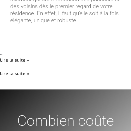
des voisins dès le premier regard de votre
résidence. En effet, il faut qu’elle soit à la fois
élégante, unique et robuste.
…
Lire la suite »
Lire la suite »
Combien
Combien
coûte
coûte
un
un
portail
portail
Combien coûte
électrique
électrique
?
?