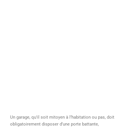
prendre en
porte
porte
de
de
garage
garage
compte pour une
porte de garage
Un garage, qu’il soit mitoyen à l’habitation ou pas, doit
obligatoirement disposer d’une porte battante,