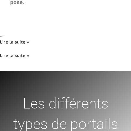
pose.
…
Lire la suite »
Lire la suite »
Quels
Quels
sont
sont
les
les
différents
différents
Les différents
types
types
de
de
portails
portails
types de portails
?
?